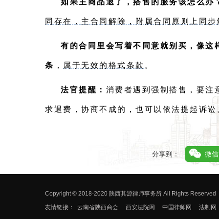
如果主商品退了，搭售的服务该怎么办
同存在，主合同解除，附属合同原则上同步
有的合同里会写着不同意就别买，像这
条
，
属于无效的格式条款
。
法官提醒：
消费者遇到强制搭售，要注
求退费，协商不成的，也可以依法提起诉讼
分享到：
微信
Copyright © 2018-2020 陕西其源律师事务所 All Rights Reserved
友情链接：
云南省陕西商会
西安法院网
中国律师网
法制网