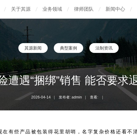
关于其源
业务领域
律师团队
新闻中心
其源新闻
典型案例
法制资讯
险遭遇“捆绑”销售 能否要求
2026-04-14
|
发布者: admin
|
查看:
|
现在有些产品被包装得花里胡哨，名字复杂价格还看不