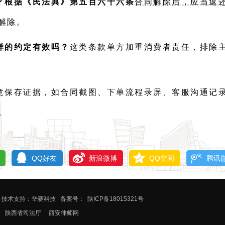
？根据《民法典》第五百六十六条
合同解除后，应当返
解除
。
样的约定有效吗？
这类条款单方加重消费者责任，排除
意保存证据，如合同截图、下单流程录屏、客服沟通记
。
QQ好友
新浪微博
QQ空间
腾讯
技术支持：华赛科技
备案号：
陕ICP备18015321号
陕西省司法厅
西安律师网