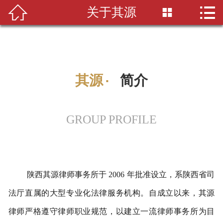


关于其源

首页

关于其源
业务领域
其源
·
简介
律师团队
新闻中心
GROUP PROFILE
签约单位
招贤纳士
陕西其源律师事务所于 2006 年批准设立，系陕西省司
联系我们
法厅直属的大型专业化法律服务机构。自成立以来，其源
律师严格遵守律师职业规范，以建立一流律师事务所为目