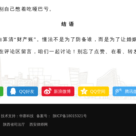
别自己憋着吃哑巴亏。
结 语
白算清“财产账”。懂法不是为了防备谁，而是为了让婚
在评论区留言，咱们一起讨论！别忘了点赞、在看、转
QQ好友
新浪微博
QQ空间
腾讯
技术支持：华赛科技
备案号：
陕ICP备18015321号
陕西省司法厅
西安律师网